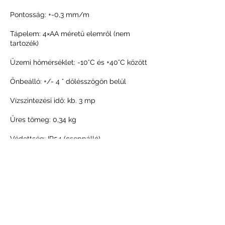
Pontosság: +-0,3 mm/m
Tápelem: 4×AA méretű elemről (nem
tartozék)
Üzemi hőmérséklet: -10°C és +40°C között
Önbeálló: +/- 4 ° dőlésszögön belül
Vízszintezési idő: kb. 3 mp
Üres tömeg: 0,34 kg
Védettség: IP54 (cseppálló)
Méretek: 91×104×65 mm
Szövet tartótok, szivacs bélés
Rögzítési pont: a talapzaton: 1/4" menetes
pont a forgó talapzatra szereléshez.