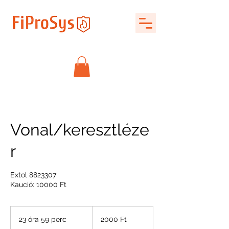
Vonal/keresztléze
r
Extol 8823307
Kaució: 10000 Ft
2000
magyar
23 óra 59 perc
2
2000 Ft
forint
3