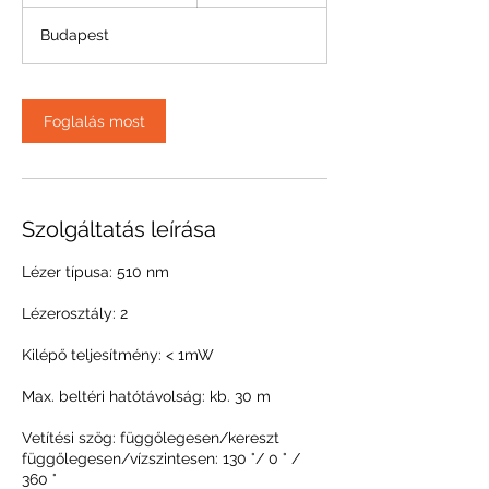
ó
Budapest
r
a
5
9
Foglalás most
p
e
r
c
Szolgáltatás leírása
Lézer típusa: 510 nm
Lézerosztály: 2
Kilépő teljesítmény: < 1mW
Max. beltéri hatótávolság: kb. 30 m
Vetítési szög: függőlegesen/kereszt
függőlegesen/vízszintesen: 130 °/ 0 ° /
360 °