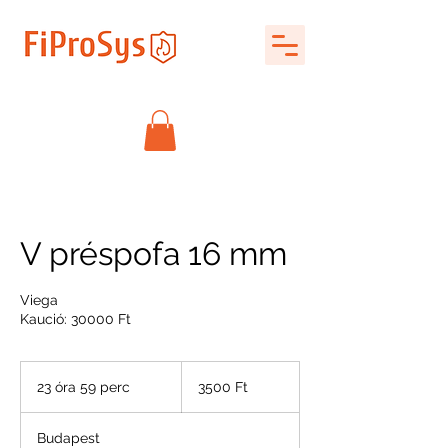
V préspofa 16 mm
Viega
Kaució: 30000 Ft
3500
magyar
23 óra 59 perc
2
3500 Ft
forint
3
ó
Budapest
r