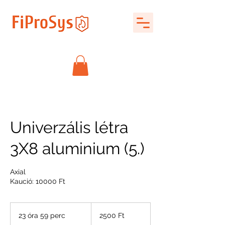
Univerzális létra
3X8 aluminium (5.)
Axial
Kaució: 10000 Ft
2500
magyar
23 óra 59 perc
2
2500 Ft
forint
3