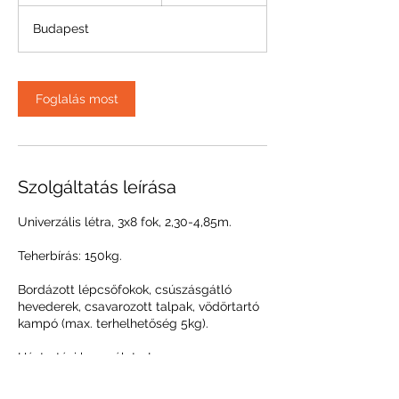
ó
Budapest
r
a
5
9
Foglalás most
p
e
r
c
Szolgáltatás leírása
Univerzális létra, 3x8 fok, 2,30-4,85m.
Teherbírás: 150kg.
Bordázott lépcsőfokok, csúszásgátló
hevederek, csavarozott talpak, vödörtartó
kampó (max. terhelhetőség 5kg).
Háztartási használatra!