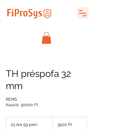
TH préspofa 32
mm
REMS
Kaució: 30000 Ft
3500
magyar
23 óra 59 perc
2
3500 Ft
forint
3