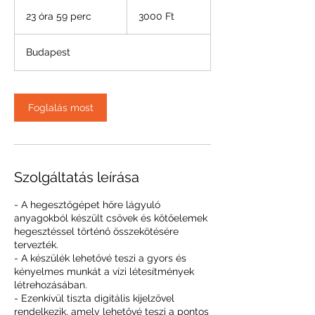
3000
magyar
23 óra 59 perc
2
3000 Ft
forint
3
ó
Budapest
r
a
5
9
Foglalás most
p
e
r
c
Szolgáltatás leírása
- A hegesztőgépet hőre lágyuló
anyagokból készült csövek és kötőelemek
hegesztéssel történő összekötésére
tervezték.
- A készülék lehetővé teszi a gyors és
kényelmes munkát a vízi létesítmények
létrehozásában.
- Ezenkívül tiszta digitális kijelzővel
rendelkezik, amely lehetővé teszi a pontos