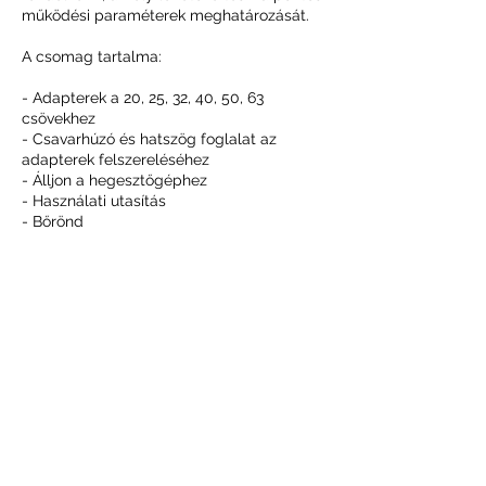
működési paraméterek meghatározását.
A csomag tartalma:
- Adapterek a 20, 25, 32, 40, 50, 63
csövekhez
- Csavarhúzó és hatszög foglalat az
adapterek felszereléséhez
- Álljon a hegesztőgéphez
- Használati utasítás
- Bőrönd
Műszaki adatok:
- Cikkszám YT-82250
- EAN 5906083822506
- Teljesítmény: 850W
- Hőmérsékleti tartomány: 0-300 fok. C.
Elérhetőségek