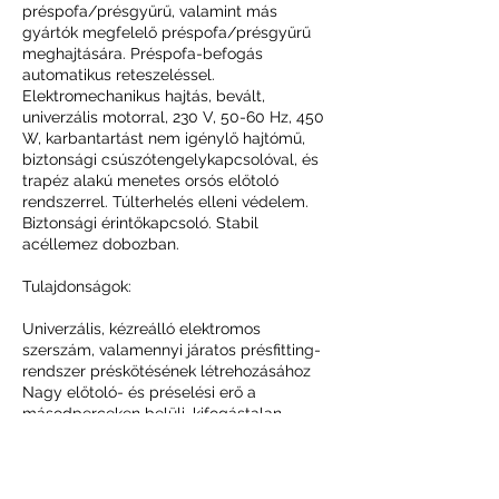
préspofa/présgyűrű, valamint más
gyártók megfelelő préspofa/présgyűrű
meghajtására. Préspofa-befogás
automatikus reteszeléssel.
Elektromechanikus hajtás, bevált,
univerzális motorral, 230 V, 50-60 Hz, 450
W, karbantartást nem igénylő hajtómű,
biztonsági csúszótengelykapcsolóval, és
trapéz alakú menetes orsós előtoló
rendszerrel. Túlterhelés elleni védelem.
Biztonsági érintőkapcsoló. Stabil
acéllemez dobozban.
Tulajdonságok:
Univerzális, kézreálló elektromos
szerszám, valamennyi járatos présfitting-
rendszer préskötésének létrehozásához
Nagy előtoló- és préselési erő a
másodperceken belüli, kifogástalan
préseléshez
Kompakt, robusztus, az építési helyszínnek
megfelelő
Kis méret, karcsú forma