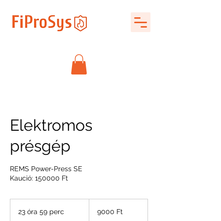
Elektromos
présgép
REMS Power-Press SE
Kaució: 150000 Ft
9000
magyar
23 óra 59 perc
2
9000 Ft
forint
3