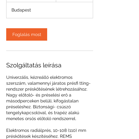
ó
Budapest
r
a
5
9
Foglalás most
p
e
r
c
Szolgáltatás leírása
Univerzális, kézreálló elektromos
szerszám, valamennyi járatos présfi tting-
rendszer préskötésének létrehozásához.
Nagy előtoló- és préselési erő a
másodperceken belüli, kifogástalan
préseléshez. Biztonsági- csúszó
tengelykapcsolóval, és trapéz alakú
menetes orsós előtoló rendszerrel.
Elektromos radiálprés, 10-108 (110) mm
préskötések készítéséhez. REMS