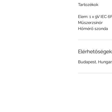
Tartozékok
Elem: 1 x 9V IEC 6
Műszerzsinór
Hőmérő szonda
Elérhetőségek
Budapest, Hunga