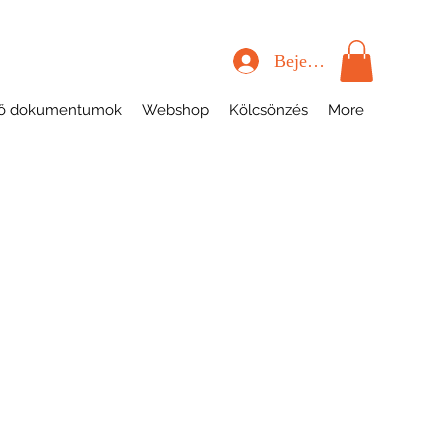
Bejelentkezés
tő dokumentumok
Webshop
Kölcsönzés
More