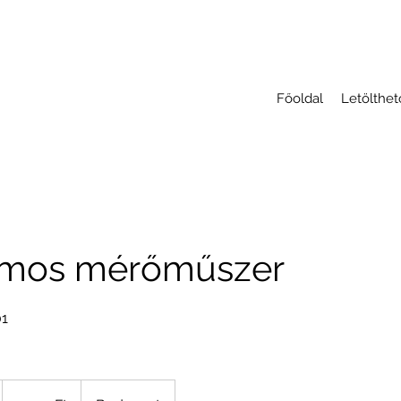
Főoldal
Letölthe
omos mérőműszer
01
2000
magyar