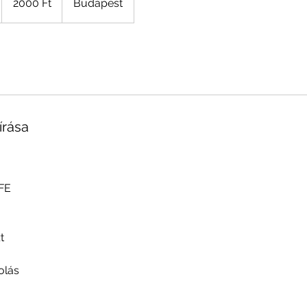
2000 Ft
Budapest
forint
írása
hFE
t
olás