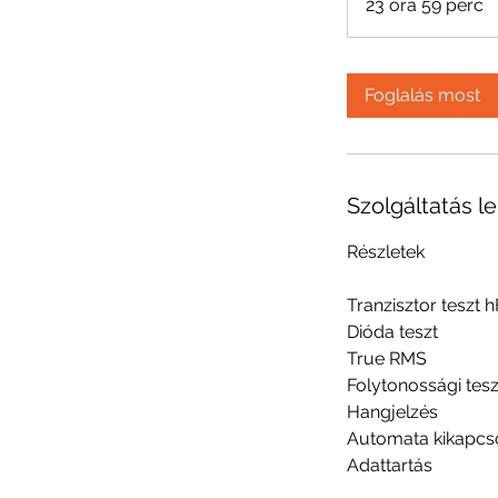
23 óra 59 perc
2
3
ó
r
Foglalás most
a
5
9
p
Szolgáltatás le
e
r
Részletek
c
Tranzisztor teszt 
Dióda teszt
True RMS
Folytonossági tesz
Hangjelzés
Automata kikapcs
Adattartás