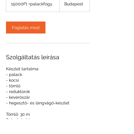
+palackfogy.
15000Ft +palackfogy.
Budapest
r
a
5
9
Foglalás most
p
e
r
c
Szolgáltatás leírása
Készlet tartalma:
- palack
- kocsi
- tömlő
- reduktorok
- keverőszár
- hegesztő- és lángvágó-készlet
Tömlő: 30 m
Palackok: közepes