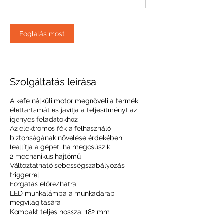
a
5
9
Foglalás most
p
e
r
c
Szolgáltatás leírása
A kefe nélküli motor megnöveli a termék
élettartamát és javítja a teljesítményt az
igényes feladatokhoz
Az elektromos fék a felhasználó
biztonságának növelése érdekében
leállítja a gépet, ha megcsúszik
2 mechanikus hajtómű
Változtatható sebességszabályozás
triggerrel
Forgatás előre/hátra
LED munkalámpa a munkadarab
megvilágítására
Kompakt teljes hossza: 182 mm