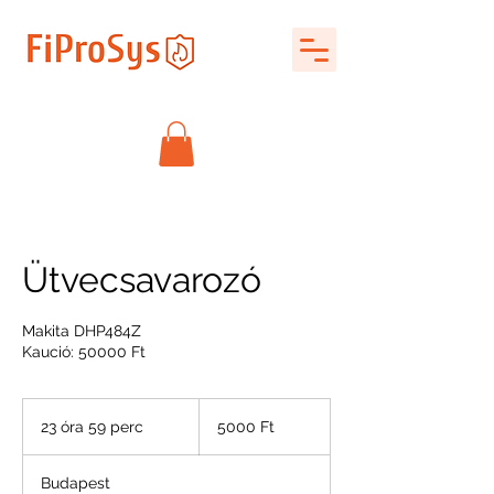
Ütvecsavarozó
Makita DHP484Z
Kaució: 50000 Ft
5000
magyar
23 óra 59 perc
2
5000 Ft
forint
3
ó
Budapest
r