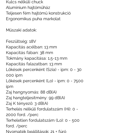
Kulcs nélküli chuck
Alumínium hajtóműház
Teljesen fém hajtómű konstrukció
Ergonomikus puha markolat
Műszaki adatok:
Feszültség: 18V
Kapacitás acélban: 13 mm
Kapacitás fában: 38 mm
Tokmány kapacitása: 1,5-13 mm
Kapacitás falazatban: 13 mm
Lökések percenként (Szia) - ipm: 0 - 30
000 ipm
Lökések percenként (Lo) - ipm: 0 - 7500
ipm
Zaj hangnyomás: 88 dB(A)
Zaj hangteljesítmény: 99 dB(A)
Zaj K tényező: 3 dB(A)
Terhelés nélküli fordulatszám (Hi): 0 -
2000 ford. /perc
Terheletlen fordulatszám (Lo): 0 - 500
ford. /perc
Nyomaték beállítások: 21 + fúró