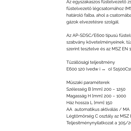
Az egyszakaszos füstelvezető z
füstelvezető légcsatornához (M
határoló falba, ahol a csatornáb
gázok elvezetésre szolgál.
Az AP-SDSC/E600 típusú füstels
szabvány követelményeinek, tű
szerint tesztelve és az MSZ EN 
Tűzállósági teljesítmény
E600 120 (vedw i ↔ o) S1500C
Műszaki paraméterek
Szélesség B [mm] 200 – 1250
Magasság H [mm] 200 – 1000
Ház hossza L [mm] 150
AA automatikus aktiválás / MA 
Légtömörség C osztály az MSZ E
Teljesítménynyilatkozat a 305/