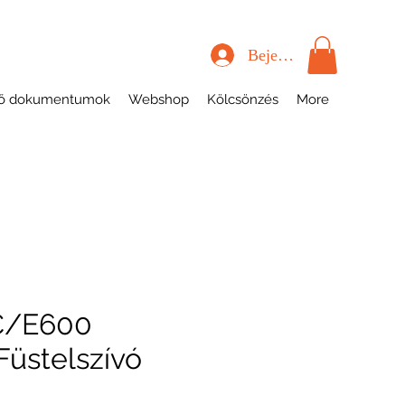
Bejelentkezés
tő dokumentumok
Webshop
Kölcsönzés
More
C/E600
üstelszívó