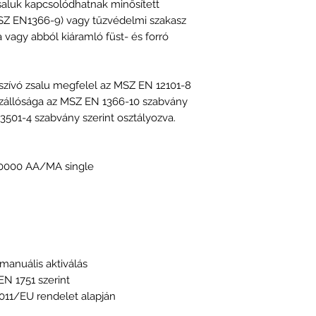
saluk kapcsolódhatnak minősített
SZ EN1366-9) vagy tűzvédelmi szakasz
a vagy abból kiáramló füst- és forró
zívó zsalu megfelel az MSZ EN 12101-8
zállósága az MSZ EN 1366-10 szabvány
13501-4 szabvány szerint osztályozva.
10000 AA/MA single
manuális aktiválás
N 1751 szerint
2011/EU rendelet alapján