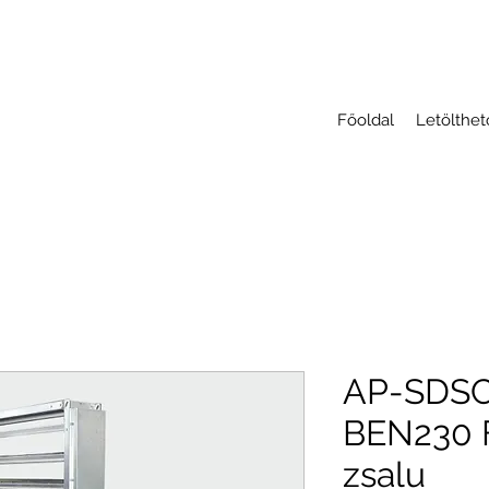
Főoldal
Letölthe
AP-SDS
BEN230 F
zsalu