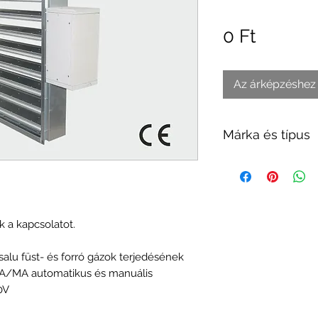
Ár
0 Ft
Az árképzéshez 
Márka és típus
Belimo
 a kapcsolatot.
lu füst- és forró gázok terjedésének
AA/MA automatikus és manuális
0V