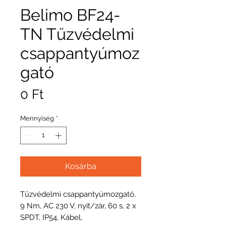
Belimo BF24-
TN Tűzvédelmi
csappantyúmoz
gató
Ár
0 Ft
Mennyiség
*
Kosárba
Tűzvédelmi csappantyúmozgató,
9 Nm, AC 230 V, nyit/zár, 60 s, 2 x
SPDT, IP54, Kábel,