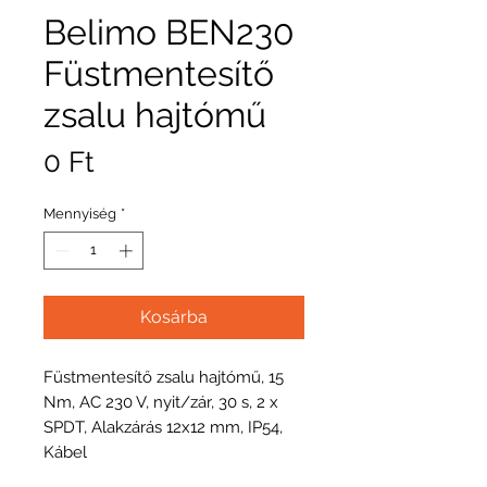
Belimo BEN230
Füstmentesítő
zsalu hajtómű
Ár
0 Ft
Mennyiség
*
Kosárba
Füstmentesítő zsalu hajtómű, 15
Nm, AC 230 V, nyit/zár, 30 s, 2 x
SPDT, Alakzárás 12x12 mm, IP54,
Kábel