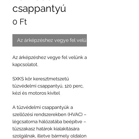
csappantyú
Ár
0 Ft
Az árképzéshez vegye fel velünk a kapcsolatot.
Az árképzéshez vegye fel velünk a
kapcsolatot.
SXKS kör keresztmetszetű
tűzvédelmi csappantyú, 120 perc,
kézi és motoros kivitel
A tűzvédelmi csappantyúk a
szellőzési rendszerekben (HVAC) –
légcsatorna hálózatába beépítve –
tűzszakasz határok kialakítására
szolgálnak, illetve bármely oldalon