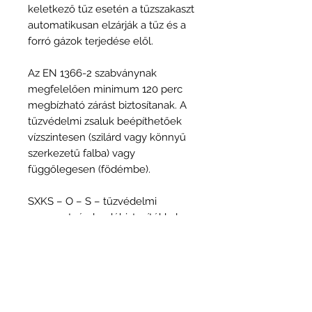
keletkező tűz esetén a tűzszakaszt
automatikusan elzárják a tűz és a
forró gázok terjedése elől.
Az EN 1366-2 szabványnak
megfelelően minimum 120 perc
megbízható zárást biztosítanak. A
tűzvédelmi zsaluk beépíthetőek
vízszintesen (szilárd vagy könnyű
szerkezetű falba) vagy
függőlegesen (födémbe).
SXKS – O – S – tűzvédelmi
csappantyú olvadóbiztosítékkal –
KÉZI –
SXKS – O – E – tűzvédelmi
csappantyú motoros mozgatással
– MOTOROS –