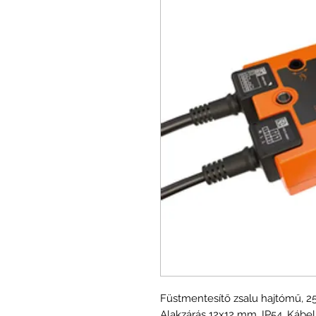
Füstmentesítő zsalu hajtómű, 25 
Alakzárás 12x12 mm, IP54, Kábel