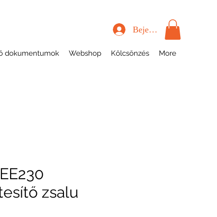
Bejelentkezés
tő dokumentumok
Webshop
Kölcsönzés
More
BEE230
esítő zsalu