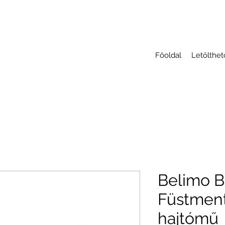
Főoldal
Letölthe
Belimo 
Füstment
hajtómű