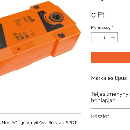
Ár
0 Ft
Mennyiség
*
Márka és típus
Belimo
Teljesítménynyi
honlapján
https://www.b
Készlet
U/Hajt%C3%B3
Nm, AC 230 V, nyit/zár, 60 s, 2 x SPDT,
mentes%C3%AD
Ajánlatért száll