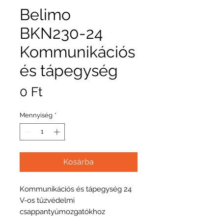
Belimo
BKN230-24
Kommunikációs
és tápegység
Ár
0 Ft
Mennyiség
*
Kosárba
Kommunikációs és tápegység 24
V-os tűzvédelmi
csappantyúmozgatókhoz