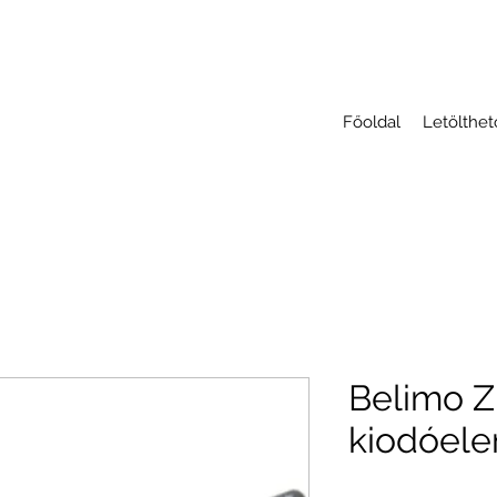
Főoldal
Letölthe
Belimo Z
kiodóel