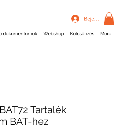
Bejelentkezés
tő dokumentumok
Webshop
Kölcsönzés
More
BAT72 Tartalék
em BAT-hez