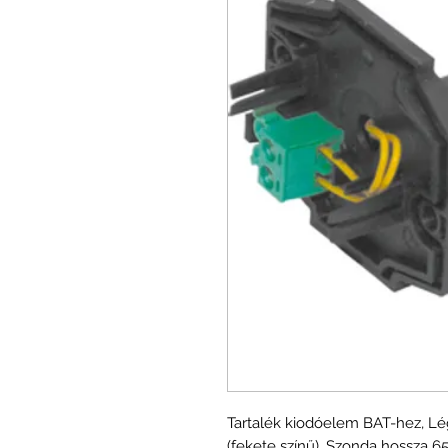
Tartalék kiodóelem BAT-hez, Lé
(fekete színű), Szonda hossza 