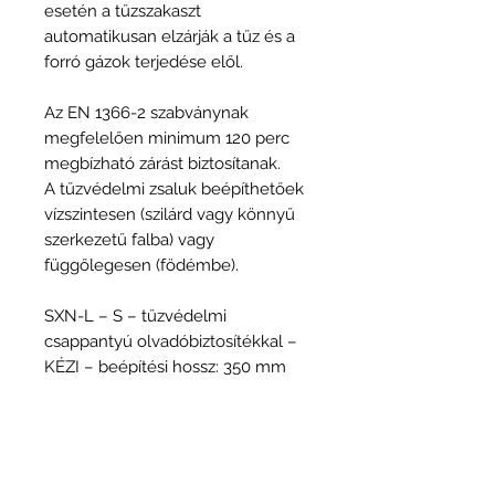
esetén a tűzszakaszt
automatikusan elzárják a tűz és a
forró gázok terjedése elől.
Az EN 1366-2 szabványnak
megfelelően minimum 120 perc
megbízható zárást biztosítanak.
A tűzvédelmi zsaluk beépíthetőek
vízszintesen (szilárd vagy könnyű
szerkezetű falba) vagy
függőlegesen (födémbe).
SXN-L – S – tűzvédelmi
csappantyú olvadóbiztosítékkal –
KÉZI – beépítési hossz: 350 mm
SXN-L – E – tűzvédelmi
csappantyú motoros mozgatással
– MOTOROS – beépítési hossz:
536 mm