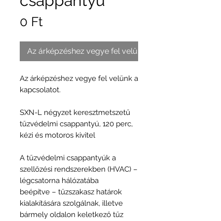
csappantyú
Ár
0 Ft
Az árképzéshez vegye fel velünk a kapcsolatot.
Az árképzéshez vegye fel velünk a
kapcsolatot.
SXN-L négyzet keresztmetszetű
tűzvédelmi csappantyú, 120 perc,
kézi és motoros kivitel
A tűzvédelmi csappantyúk a
szellőzési rendszerekben (HVAC) –
légcsatorna hálózatába
beépítve – tűzszakasz határok
kialakítására szolgálnak, illetve
bármely oldalon keletkező tűz