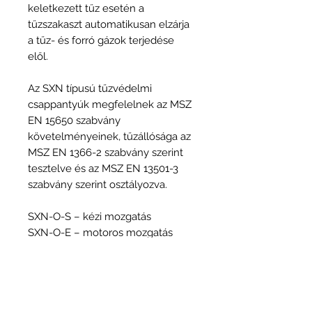
keletkezett tűz esetén a
tűzszakaszt automatikusan elzárja
a tűz- és forró gázok terjedése
elől.
Az SXN típusú tűzvédelmi
csappantyúk megfelelnek az MSZ
EN 15650 szabvány
követelményeinek, tűzállósága az
MSZ EN 1366-2 szabvány szerint
tesztelve és az MSZ EN 13501-3
szabvány szerint osztályozva.
SXN-O-S – kézi mozgatás
SXN-O-E – motoros mozgatás
Tűzállósági teljesítmény
EI120 (ve, ho i ↔ o) S