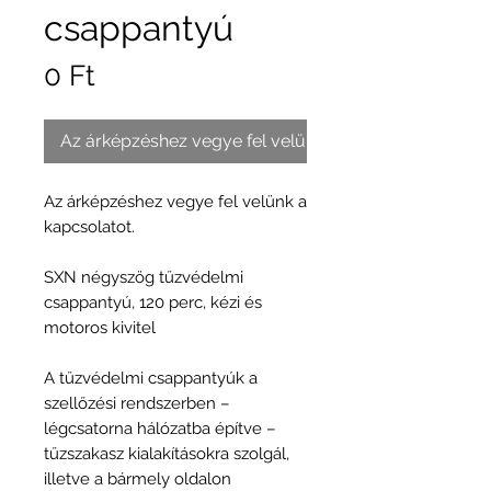
csappantyú
Ár
0 Ft
Az árképzéshez vegye fel velünk a kapcsolatot.
Az árképzéshez vegye fel velünk a
kapcsolatot.
SXN négyszög tűzvédelmi
csappantyú, 120 perc, kézi és
motoros kivitel
A tűzvédelmi csappantyúk a
szellőzési rendszerben –
légcsatorna hálózatba építve –
tűzszakasz kialakításokra szolgál,
illetve a bármely oldalon