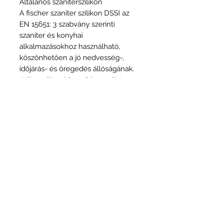
Általános szaniterszilikon
A fischer szaniter szilikon DSSI az
EN 15651: 3 szabvány szerinti
szaniter és konyhai
alkalmazásokhoz használható,
köszönhetően a jó nedvesség-,
időjárás- és öregedés állóságának.
Jellemzője a könnyű használat,
rugalmasság, jó tapadási spektrum
és öregedés állóság. Penészgátló
tulajdonsága hosszú távon
biztosítja a tiszta megjelenést.
Márka és típus
Fischer
Teljesítménynyilatkozatok
a gyártó honlapján
https://www.fischerhungary.