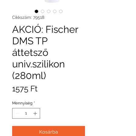
Cikkszám: 79518
AKCIÓ: Fischer
DMS TP
áttetsző
univ.szilikon
(280ml)
Ár
1575 Ft
Mennyiség
*
Kosárba