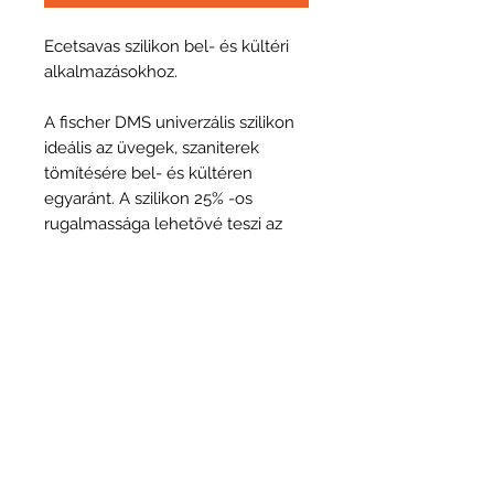
Ecetsavas szilikon bel- és kültéri
alkalmazásokhoz.
A fischer DMS univerzális szilikon
ideális az üvegek, szaniterek
tömítésére bel- és kültéren
egyaránt. A szilikon 25% -os
rugalmassága lehetővé teszi az
alkalmazhatóságot dilatációs
helyeken is. Az acetát alapú
szilikon penészgátló
tulajdonságokkal rendelkezik. Ez
hosszú távú tiszta, dekoratív
megjelenést biztosít.
Márka és típus
Fischer