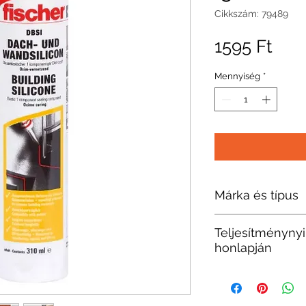
Cikkszám: 79489
Ár
1595 Ft
Mennyiség
*
Márka és típus
Fischer
Teljesítménynyi
honlapján
https://www.fi
hu/products/ep