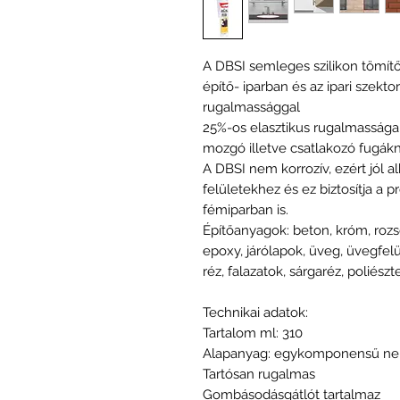
A DBSI semleges szilikon tömít
építő- iparban és az ipari szekt
rugalmassággal
25%-os elasztikus rugalmassága 
mozgó illetve csatlakozó fugákná
A DBSI nem korrozív, ezért jól 
felületekhez és ez biztosítja a 
fémiparban is.
Építőanyagok: beton, króm, rozs
epoxy, járólapok, üveg, üvegfelü
réz, falazatok, sárgaréz, poliészter
Technikai adatok:
Tartalom ml: 310
Alapanyag: egykomponensű neutr
Tartósan rugalmas
Gombásodásgátlót tartalmaz