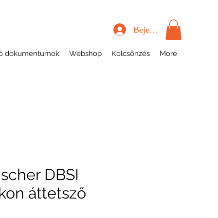
Bejelentkezés
tő dokumentumok
Webshop
Kölcsönzés
More
ischer DBSI
ikon áttetsző