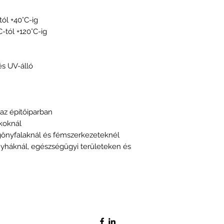
tól +40°C-ig
-tól +120°C-ig
és UV-álló
 az építőiparban
akoknál
gönyfalaknál és fémszerkezeteknél
nyháknál, egészségügyi területeken és