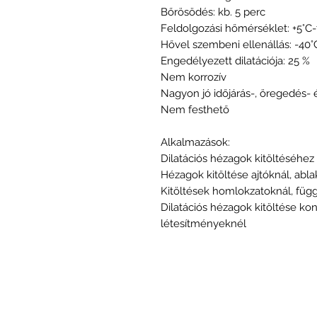
Bőrösödés: kb. 5 perc
Feldolgozási hőmérséklet: +5°C-
Hővel szembeni ellenállás: -40°C
Engedélyezett dilatációja: 25 %
Nem korrozív
Nagyon jó időjárás-, öregedés- 
Nem festhető
Alkalmazások:
Dilatációs hézagok kitöltéséhez
Hézagok kitöltése ajtóknál, abl
Kitöltések homlokzatoknál, füg
Dilatációs hézagok kitöltése ko
létesítményeknél