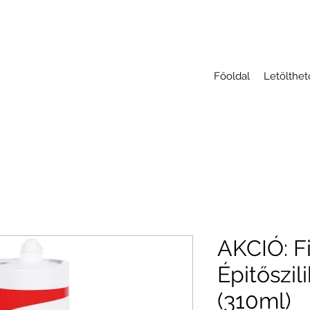
Főoldal
Letölthe
AKCIÓ: F
Épitőszil
(310ml)