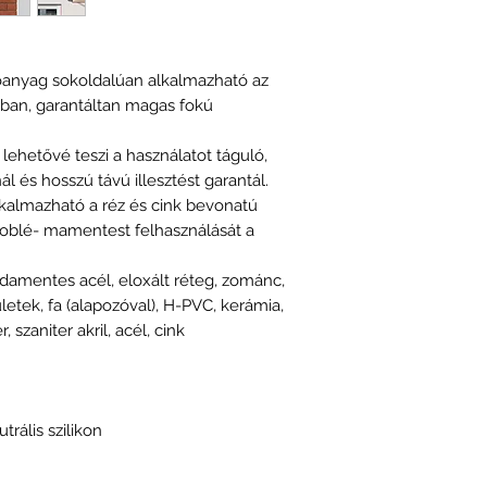
vegyianyagok/t
epitoszilikon-d
őanyag sokoldalúan alkalmazható az
orban, garantáltan magas fokú
lehetővé teszi a használatot táguló,
l és hosszú távú illesztést garantál.
alkalmazható a réz és cink bevonatú
problé- mamentest felhasználását a
damentes acél, eloxált réteg, zománc,
letek, fa (alapozóval), H-PVC, kerámia,
, szaniter akril, acél, cink
ális szilikon