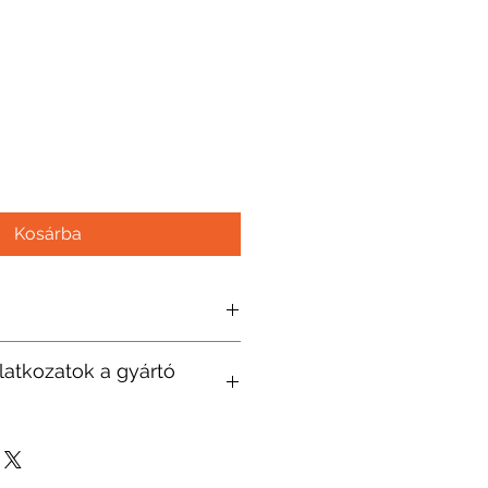
Kosárba
latkozatok a gyártó
scherhungary.hu/hu-
itesi-