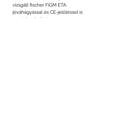
vizsgált fischer FiGM ETA
jóváhagyással és CE-jelöléssel is
rendelkezik. Számos
alkalmazáshoz, mint például nem
fémalapú csövekkel, fém és
szigetelt csövekkel, MLC
csövekkel, kábelekkel és
kábelkötegekkel, valamint a
fischer FCPS-el kombinálva is
használható.
További információk és
dokumentáció a gyártó honlapján.
Márka és típus
Fischer
Teljesítménynyilatkozatok
a gyártó honlapján