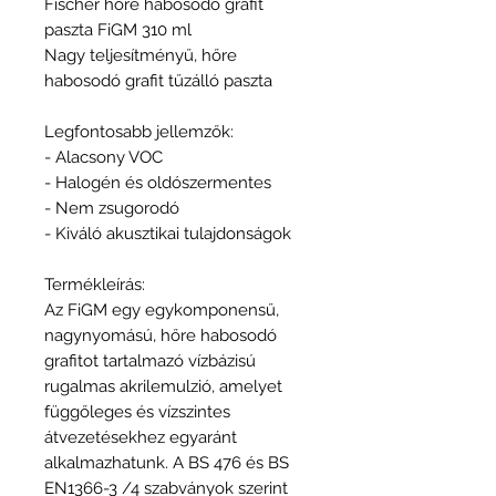
Fischer hőre habosodó grafit
paszta FiGM 310 ml
Nagy teljesítményű, hőre
habosodó grafit tűzálló paszta
Legfontosabb jellemzők:
- Alacsony VOC
- Halogén és oldószermentes
- Nem zsugorodó
- Kiváló akusztikai tulajdonságok
Termékleírás:
Az FiGM egy egykomponensű,
nagynyomású, hőre habosodó
grafitot tartalmazó vízbázisú
rugalmas akrilemulzió, amelyet
függőleges és vízszintes
átvezetésekhez egyaránt
alkalmazhatunk. A BS 476 és BS
EN1366-3 /4 szabványok szerint