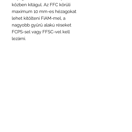
közben kitágul. Az FFC körüli
maximum 10 mm-es hézagokat
lehet kitölteni FiAM-mel, a
nagyobb gyűrű alakú réseket
FCPS-sel vagy FFSC-vel kell
lezárni.
Előnyök:
- Könnyű utólagos felszerelés
bármikor
- Vízálló
- Nem szükséges minimális
gyűrűméretet használni
- Előgyártott rögzítő fülek
- A címkét a cső körüli biztonságos
rögzítéshez vissza kell hajtani
További információk és
dokumentáció a gyártó honlapján.