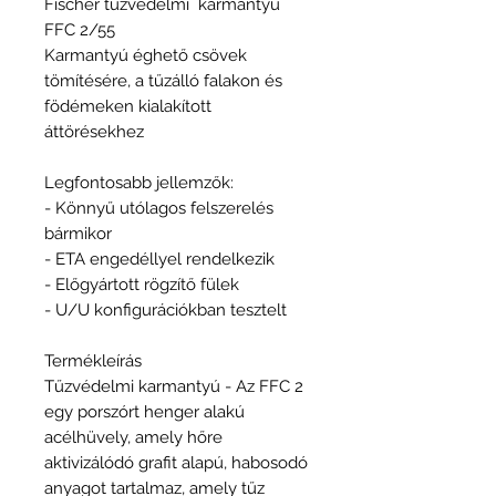
Fischer tűzvédelmi karmantyú
FFC 2/55
Karmantyú éghető csövek
tömítésére, a tűzálló falakon és
födémeken kialakított
áttörésekhez
Legfontosabb jellemzők:
- Könnyű utólagos felszerelés
bármikor
- ETA engedéllyel rendelkezik
- Előgyártott rögzítő fülek
- U/U konfigurációkban tesztelt
Termékleírás
Tűzvédelmi karmantyú - Az FFC 2
egy porszórt henger alakú
acélhüvely, amely hőre
aktivizálódó grafit alapú, habosodó
anyagot tartalmaz, amely tűz